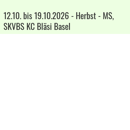
12.10. bis 19.10.2026 - Herbst - MS,
SKVBS KC Bläsi Basel
Bahn 4-1, Kat. A 4 x 50 Würfe, Kat. B 4 x 25 Würfe, AK 4 x 15
Würfe
12.-19.-Oktober-2026-Herbst-MS-Bläsi.pdf
610 KB
Anmäldebuch Herbst - MS 2026.pdf
169 KB