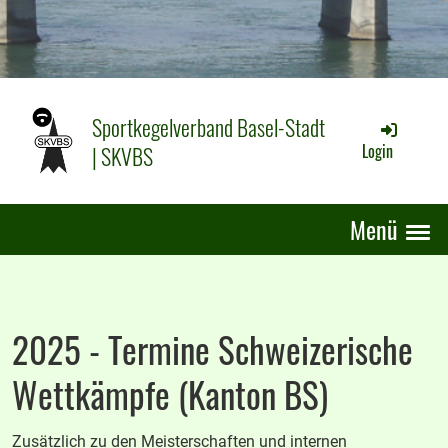
Sportkegelverband Basel-Stadt
| SKVBS
Login
Menü
2025 - Termine Schweizerische
Wettkämpfe (Kanton BS)
Zusätzlich zu den Meisterschaften und internen