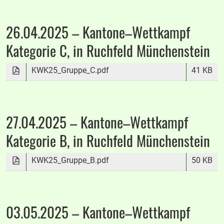
26.04.2025 – Kantone–Wettkampf
Kategorie C, in Ruchfeld Münchenstein
KWK25_Gruppe_C.pdf
41 KB
27.04.2025 – Kantone–Wettkampf
Kategorie B, in Ruchfeld Münchenstein
KWK25_Gruppe_B.pdf
50 KB
03.05.2025 – Kantone–Wettkampf