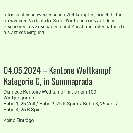
Infos zu den schweizerischen Wettkämpfen, findet ihr hier
im weiteren Verlauf der Seite. Wir freuen uns auf dein
Erscheinen als Zuschauerin und Zuschauer oder natürlich
als aktives Mitglied.
04.05.2024 – Kantone Wettkampf
Kategorie C, in Summaprada
Der neue Kantone Wettkampf mit einem 100
Wurfprogramm.
Bahn 1, 25 Voll / Bahn 2, 25 K-Spick / Bahn 3, 25 Voll /
Bahn 4, 25 B-Spick
Keine Einträge.