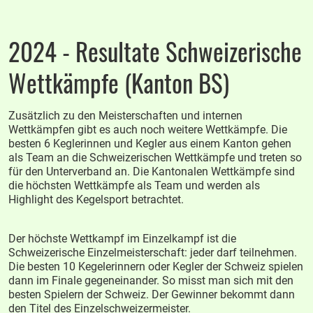
2024 - Resultate Schweizerische
Wettkämpfe (Kanton BS)
Zusätzlich zu den Meisterschaften und internen
Wettkämpfen gibt es auch noch weitere Wettkämpfe. Die
besten 6 Keglerinnen und Kegler aus einem Kanton gehen
als Team an die Schweizerischen Wettkämpfe und treten so
für den Unterverband an. Die Kantonalen Wettkämpfe sind
die höchsten Wettkämpfe als Team und werden als
Highlight des Kegelsport betrachtet.
Der höchste Wettkampf im Einzelkampf ist die
Schweizerische Einzelmeisterschaft: jeder darf teilnehmen.
Die besten 10 Kegelerinnern oder Kegler der Schweiz spielen
dann im Finale gegeneinander. So misst man sich mit den
besten Spielern der Schweiz. Der Gewinner bekommt dann
den Titel des Einzelschweizermeister.